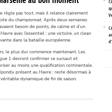
C
q
e règle pas tout, mais il relance clairement
V
droite du championnat. Après deux semaines
avaient besoin de points, de calme et d’un
C
 Havre avec l’essentiel : une victoire, un clean
a
ivante dans la bataille européenne.
d’
rs, le plus dur commence maintenant. Les
gue 1 devront confirmer ce sursaut et
riser au moins une qualification continentale.
épondu présent au Havre ; reste désormais à
 véritable dynamique de fin de saison.