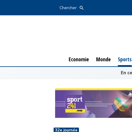
Economie
Monde
Sports
Chercher
Economie
Monde
Sports
En c
32e journée