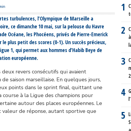
C
min
t
tes turbulences, l’Olympique de Marseille a
toire, ce dimanche 10 mai, sur la pelouse du Havre
C
ade Océane, les Phocéens, privés de Pierre-Emerick
à
e plus petit des scores (0-1). Un succès précieux,
l
 Ligue 1, qui permet aux hommes d’Habib Beye de
cation européenne.
C
m
s deux revers consécutifs qui avaient
2
 de saison marseillaise. En quelques jours,
ieux points dans le sprint final, quittant une
G
la course à la Ligue des champions pour
l
ncertaine autour des places européennes. Le
c valeur de réponse, autant sportive que
L
S
a