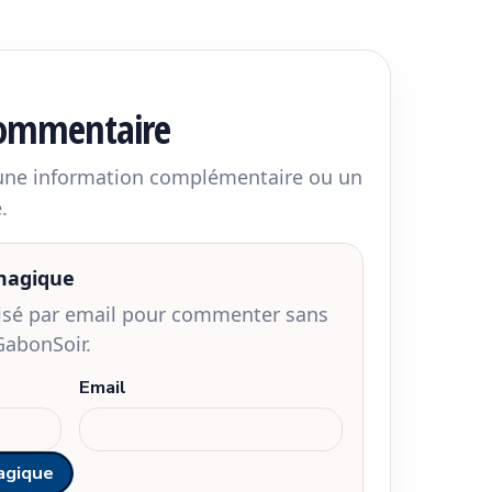
commentaire
 une information complémentaire ou un
.
 magique
risé par email pour commenter sans
GabonSoir.
Email