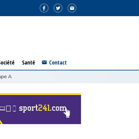
ociété
Santé
Société
Santé
Contact
upe A