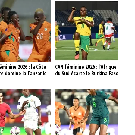
éminine 2026 : la Côte
CAN féminine 2026 : l’Afrique
ire domine la Tanzanie
du Sud écarte le Burkina Faso
rmine en tête
et file en quarts