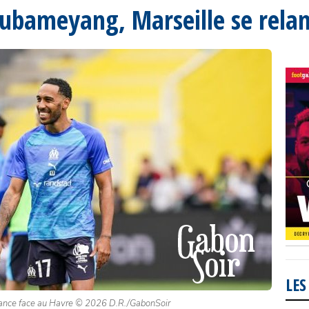
’Aubameyang, Marseille se rela
LES
elance face au Havre © 2026 D.R./GabonSoir