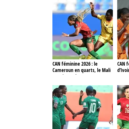
CAN féminine 2026 : le
CAN f
Cameroun en quarts, le Mali
d’Ivo
se relance face au Cap-Vert
et te