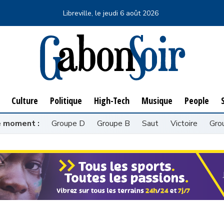
Libreville, le
jeudi 6 août 2026
Culture
Politique
High-Tech
Musique
People
S
Culture
Politique
High-Tech
Musique
People
e moment :
Groupe D
Groupe B
Saut
Victoire
Gro