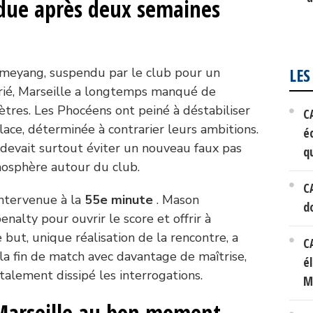
ndue après deux semaines
LES
meyang, suspendu par le club pour un
ié, Marseille a longtemps manqué de
ètres. Les Phocéens ont peiné à déstabiliser
C
lace, déterminée à contrarier leurs ambitions.
éc
devait surtout éviter un nouveau faux pas
q
tmosphère autour du club.
C
intervenue à la
55e minute
. Mason
d
alty pour ouvrir le score et offrir à
e but, unique réalisation de la rencontre, a
C
 la fin de match avec davantage de maîtrise,
é
talement dissipé les interrogations.
M
Marseille au bon moment