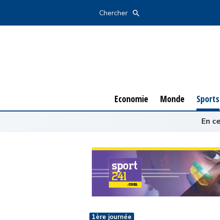
Economie
Monde
Sports
Chercher
Economie
Monde
Sports
En c
1ère journée