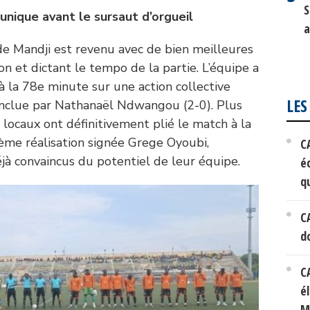
S
nique avant le sursaut d’orgueil
a
de Mandji est revenu avec de bien meilleures
lon et dictant le tempo de la partie. L’équipe a
à la 78e minute sur une action collective
LES
clue par Nathanaël Ndwangou (2-0). Plus
s locaux ont définitivement plié le match à la
ème réalisation signée Grege Oyoubi,
C
jà convaincus du potentiel de leur équipe.
éc
q
C
d
C
é
M