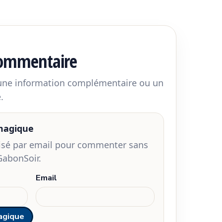
commentaire
 une information complémentaire ou un
.
 magique
risé par email pour commenter sans
GabonSoir.
Email