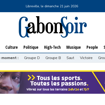
Libreville, le
dimanche 21 juin 2026
Culture
Politique
High-Tech
Musique
People
S
Culture
Politique
High-Tech
Musique
People
e moment :
Groupe D
Groupe B
Saut
Victoire
Gro