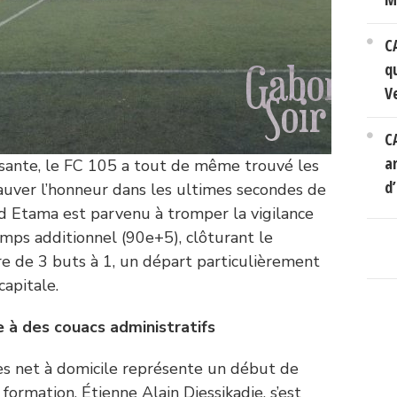
C
q
V
C
a
sante, le FC 105 a tout de même trouvé les
d’
auver l’honneur dans les ultimes secondes de
id Etama est parvenu à tromper la vigilance
mps additionnel (90e+5), clôturant le
ore de 3 buts à 1, un départ particulièrement
capitale.
 à des couacs administratifs
ès net à domicile représente un début de
a formation, Étienne Alain Djessikadie, s’est