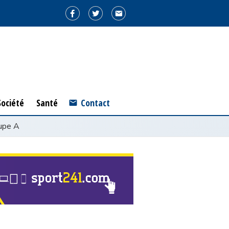
ociété
Santé
Société
Santé
Contact
upe A