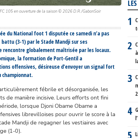
LES
 au FC 105 en ouverture de la saison © 2026 D.R./GabonSoir
C
t
née du National foot 1 disputée ce samedi n’a pas
 battu (3-1) par le Stade Mandji sur ses
C
e rencontre globalement maîtrisée par les locaux.
à
omique, la formation de Port-Gentil a
l
ons offensives, désireuse d’envoyer un signal fort
u championnat.
C
m
rticulièrement fébrile et désorganisée, les
2
s de manière incisive. Leurs efforts ont fini
 période, lorsque Djoni Obame Obame a
G
ensives librevilloises pour ouvrir le score à la
l
ade Mandji de regagner les vestiaires avec
ge (1-0).
L