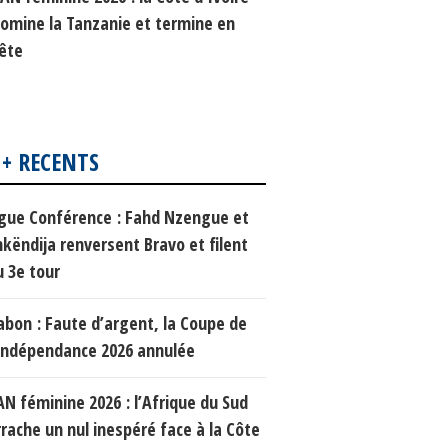
omine la Tanzanie et termine en
ête
 + RECENTS
igue Conférence : Fahd Nzengue et
hkëndija renversent Bravo et filent
u 3e tour
abon : Faute d’argent, la Coupe de
’Indépendance 2026 annulée
AN féminine 2026 : l’Afrique du Sud
rrache un nul inespéré face à la Côte