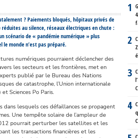
G
4
brutalement ? Paiements bloqués, hôpitaux privés de
f
réduites au silence, réseaux électriques en chute :
 un scénario de « pandémie numérique » plus
C
el le monde n’est pas préparé.
Z
é
uctures numériques pourraient déclencher des
vers les secteurs et les frontières, met en
C
xperts publié par le Bureau des Nations
l
sques de catastrophe, l’Union internationale
et Sciences Po Paris.
C
os dans lesquels ces défaillances se propagent
q
èmes. Une tempête solaire de l’ampleur de
C
2012 pourrait perturber les satellites et les
ant les transactions financières et les
C