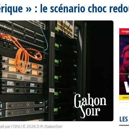
que » : le scénario choc redo
LES
douté par l’ONU © 2026 D.R./GabonSoir