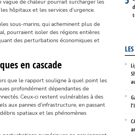
 vague de chaleur pourrait surcharger les
d
les hôpitaux et les services d’urgence.
t
es sous-marins, qui acheminent plus de
l, pourraient isoler des régions entières
quant des perturbations économiques et
LES
ques en cascade
L
S
ors que le rapport souligne à quel point les
a
enues profondément dépendantes de
nectés. Ceux-ci restent vulnérables à des
G
els aux pannes d’infrastructure, en passant
l
s débris spatiaux et les phénomènes
C
a