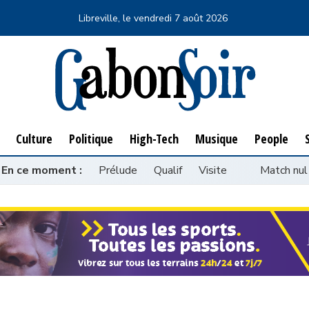
Libreville, le
vendredi 7 août 2026
Culture
Politique
High-Tech
Musique
People
S
Culture
Politique
High-Tech
Musique
People
En ce moment :
Prélude
Qualif
Visite
Match nul