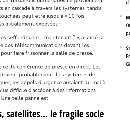
es perturbations numériques ne proviennent
d’
ets en cascade à travers les systèmes, tandis
ouchées peut être jusqu’à « 10 fois
M
es initialement exposées ».
O
p
s s’effondraient… maintenant ? », a lancé la
ale des télécommunications devant les
S
our faire frissonner la salle de presse.
Fr
G
e cette conférence de presse en direct. Les
indraient probablement. Les systèmes de
oquer, les appels d’urgence auraient du mal à
plus difficile d’accéder à des informations
r. Une telle panne est
, satellites… le fragile socle