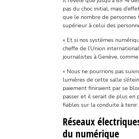
Il révèle que jusqu’à 89 % d
pas du choc initial, mais d’eff
que le nombre de personnes t
supérieur à celui des personn
« Et si nos systèmes numérique
cheffe de l’Union internation
journalistes à Genève, comme p
« Nous ne pourrions pas suivr
lumières de cette salle s’éte
paiement finiraient par se bl
passer et il serait de plus en 
fiables sur la conduite à teni
Réseaux électriques
du numérique